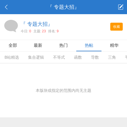
『 专题大招』
『 专题大招』
收藏
今日:
0
主题:
23
排名:
9
全部
最新
热门
热帖
精华
B站精选
集合逻辑
不等式
函数
导数
三角
本版块或指定的范围内尚无主题