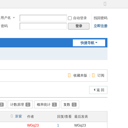
切
换
用户名
自动登录
找回密码
到
宽
密码
立即注册
登录
版
快捷导航
收藏本版
|
订阅
返 回
3
计数原理
1
概率统计
1
复数
1
新窗
作者
回复/查看
最后发表
WGq23
1
WGq23