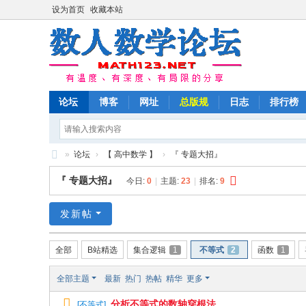
设为首页
收藏本站
论坛
博客
网址
总版规
日志
排行榜
»
论坛
›
【 高中数学 】
›
『 专题大招』
数
『 专题大招』
今日:
0
|
主题:
23
|
排名:
9
人
数
发新帖
学
全部
B站精选
集合逻辑
1
不等式
2
函数
1
论
坛
全部主题
最新
热门
热帖
精华
更多
分析不等式的数轴穿根法
[
不等式
]