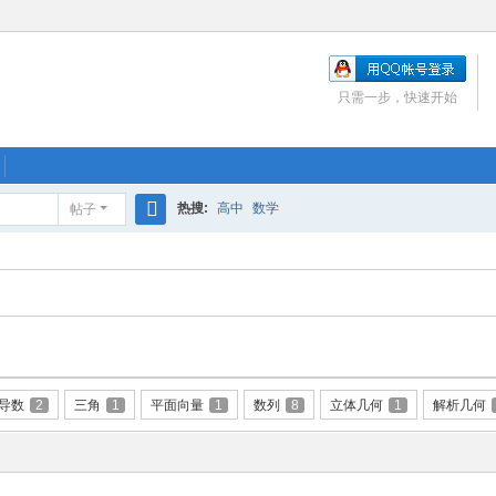
只需一步，快速开始
热搜:
高中
数学
帖子
搜
索
导数
2
三角
1
平面向量
1
数列
8
立体几何
1
解析几何