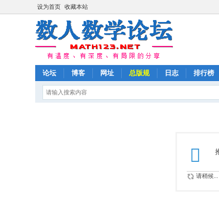
设为首页
收藏本站
论坛
博客
网址
总版规
日志
排行榜
请稍候...