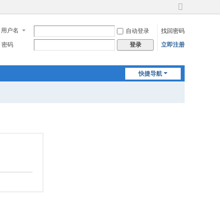
切
换
用户名
自动登录
找回密码
到
宽
密码
立即注册
登录
版
快捷导航