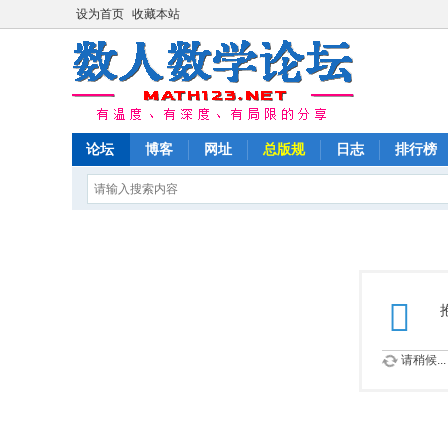
设为首页
收藏本站
论坛
博客
网址
总版规
日志
排行榜
请稍候...