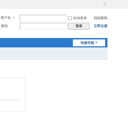
切
换
用户名
自动登录
找回密码
到
宽
密码
立即注册
登录
版
快捷导航