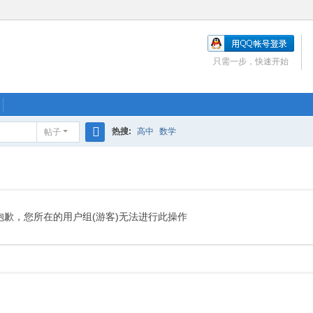
只需一步，快速开始
热搜:
高中
数学
帖子
搜
索
抱歉，您所在的用户组(游客)无法进行此操作